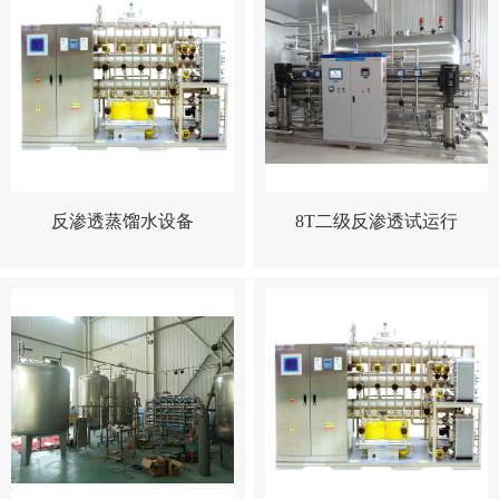
反渗透蒸馏水设备
8T二级反渗透试运行