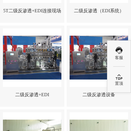
5T二级反渗透+EDI连接现场
二级反渗透（EDI系统）
客服

置顶
二级反渗透+EDI
二级反渗透设备